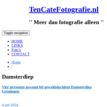
Skip
TenCateFotografie.nl
to
9 augustus 2026
content
'' Meer dan fotografie alleen ''
Toggle navigation
HOME
LINKS
Foto’s
CONTACT
Home
/
Damsterdiep
Vier personen gewond bij geweldsincident Damsterdiep
Groningen
4 juli 2024